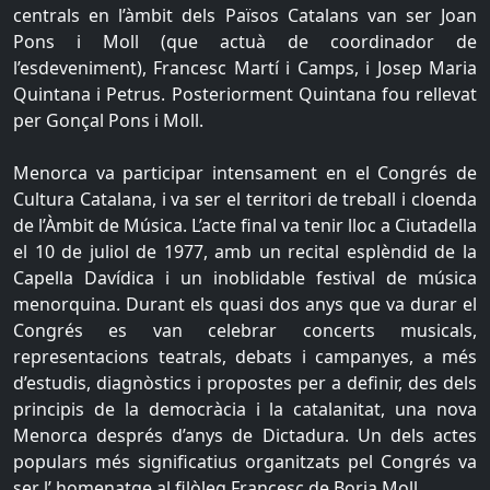
centrals en l’àmbit dels Països Catalans van ser Joan
Pons i Moll (que actuà de coordinador de
l’esdeveniment), Francesc Martí i Camps, i Josep Maria
Quintana i Petrus. Posteriorment Quintana fou rellevat
per Gonçal Pons i Moll.
Menorca va participar intensament en el Congrés de
Cultura Catalana, i va ser el territori de treball i cloenda
de l’Àmbit de Música. L’acte final va tenir lloc a Ciutadella
el 10 de juliol de 1977, amb un recital esplèndid de la
Capella Davídica i un inoblidable festival de música
menorquina. Durant els quasi dos anys que va durar el
Congrés es van celebrar concerts musicals,
representacions teatrals, debats i campanyes, a més
d’estudis, diagnòstics i propostes per a definir, des dels
principis de la democràcia i la catalanitat, una nova
Menorca després d’anys de Dictadura. Un dels actes
populars més significatius organitzats pel Congrés va
ser l’ homenatge al filòleg Francesc de Borja Moll.